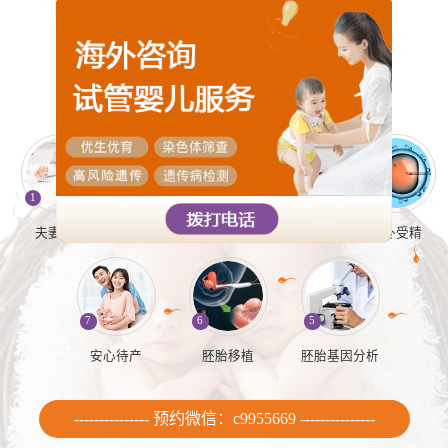
试管婴儿流程
全维度辅助生殖解决方案，全程多对一跟踪服务
预约微信：c9955669
1
2
3
4
夫妻检查
促排卵
取精取卵
体外受精
7
6
5
安心待产
胚胎移植
胚胎基因分析
--------------- 预约微信：c9955669 ---------------