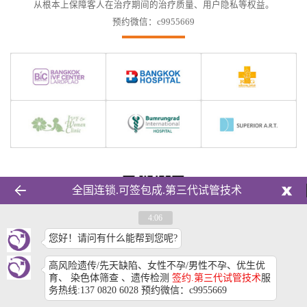
从根本上保障客人在治疗期间的治疗质量、用户隐私等权益。
预约微信：c9955669
全国连锁.可签包成.第三代试管技术
4:06
您好！请问有什么能帮到您呢?
扫一扫加微信请备注来源网站
高风险遗传/先天缺陷、女性不孕/男性不孕、优生优
育、 染色体筛查 、遗传检测
签约.第三代试管技术
服
3
务热线:137 0820 6028 预约微信：c9955669
有疑问？电话咨询