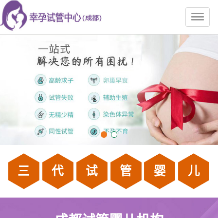
三
代
试
管
婴
儿