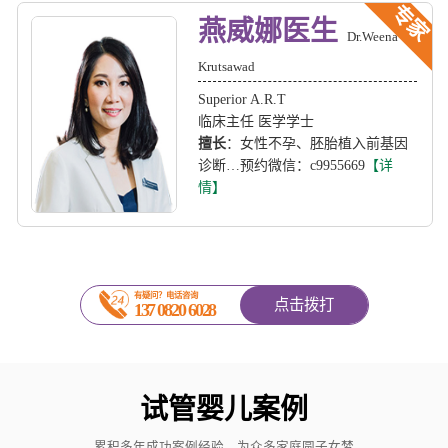
专家
燕威娜医生
Dr.Weena
Krutsawad
Superior A.R.T
临床主任 医学学士
擅长
：女性不孕、胚胎植入前基因
诊断…预约微信：c9955669
【详
情】
有疑问？电话咨询
点击拨打
137 0820 6028
试管婴儿案例
累积多年成功案例经验，为众多家庭圆子女梦