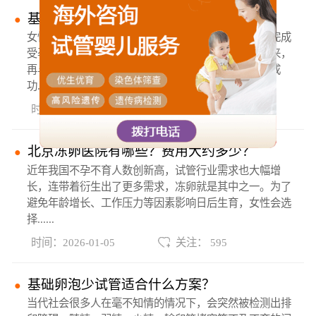
基础卵泡少做试管成功率是不是很低？
女性生育需要通过卵巢产生卵子，与精子结合后才能完成
受孕。在做试管的过程中，需要将卵子从卵泡提取出来，
再与精子完成体外授精。那么基础卵泡少的话做试管成
功......
时间：2026-01-05
关注： 564
北京冻卵医院有哪些？费用大约多少？
近年我国不孕不育人数创新高，试管行业需求也大幅增
长，连带着衍生出了更多需求，冻卵就是其中之一。为了
避免年龄增长、工作压力等因素影响日后生育，女性会选
择......
时间：2026-01-05
关注： 595
基础卵泡少试管适合什么方案？
当代社会很多人在毫不知情的情况下，会突然被检测出排