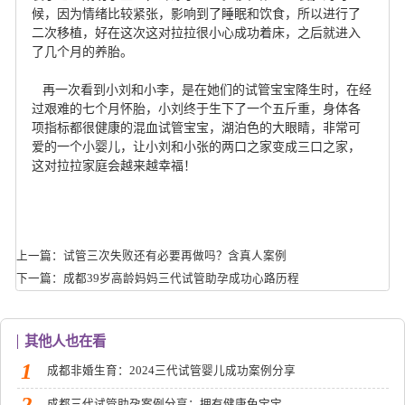
候，因为情绪比较紧张，影响到了睡眠和饮食，所以进行了
二次移植，好在这次这对拉拉很小心成功着床，之后就进入
了几个月的养胎。
再一次看到小刘和小李，是在她们的试管宝宝降生时，在经
过艰难的七个月怀胎，小刘终于生下了一个五斤重，身体各
项指标都很健康的混血试管宝宝，湖泊色的大眼睛，非常可
爱的一个小婴儿，让小刘和小张的两口之家变成三口之家，
这对拉拉家庭会越来越幸福！
上一篇：试管三次失败还有必要再做吗？含真人案例
下一篇：成都39岁高龄妈妈三代试管助孕成功心路历程
其他人也在看
1
成都非婚生育：2024三代试管婴儿成功案例分享
2
成都三代试管助孕案例分享：拥有健康兔宝宝