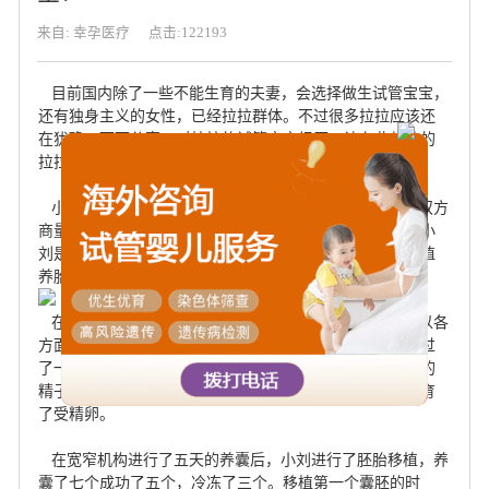
来自: 幸孕医疗
点击:122193
目前国内除了一些不能生育的夫妻，会选择做生试管宝宝，
还有独身主义的女性，已经拉拉群体。不过很多拉拉应该还
在犹豫，下面分享一对拉拉的试管宝宝经历，让有此想法的
拉拉朋友们多个参考。
小刘和小李是一对北漂拉拉，在双方确定关系后五年，双方
商量下决定做试管婴儿，生下来后两个人一起抚养。因为小
刘是比较喜欢孩子的，所以双方协商之后，决定小刘做移植
养胎。
在宽窄优孕小李做了全面的检查，因为刚好在孕龄，所以各
方面没什么问题，在排卵的过程也非常顺利；两个人在经过
了一段时间的精子筛选后，选择了俄罗斯一位高学历男性的
精子。后宽窄就对外国精子和小刘的卵子进行了匹配，培育
了受精卵。
在宽窄机构进行了五天的养囊后，小刘进行了胚胎移植，养
囊了七个成功了五个，冷冻了三个。移植第一个囊胚的时