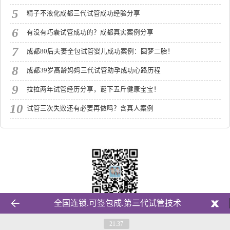
5
精子不液化成都三代试管成功经验分享
6
有没有巧囊试管成功的？成都真实案例分享
7
成都80后夫妻全包试管婴儿成功案例：圆梦二胎！
8
成都39岁高龄妈妈三代试管助孕成功心路历程
9
拉拉两年试管经历分享，诞下五斤健康宝宝！
10
试管三次失败还有必要再做吗？含真人案例
扫一扫加微信请备注来源网站
全国连锁.可签包成.第三代试管技术
21:37
有疑问？电话咨询