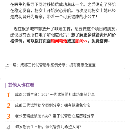
在医生的指导下同时移植后成功着床一个。之后确定了胚胎
在稳定发育，杨女士开始安心养胎。再次见到杨女士她已经
是成功晋升为母亲，带着一个可爱健康的小公主！
现在很多城市都放开了非婚生育，想要做这个项目的朋友，
建议提前去所在地了解相应政策！
想了解更多试管资讯和价
格详情，可以拨打页面
顾问电话
或加
顾问
vx
，免费咨询
~
上一篇：成都三代试管助孕案例分享：拥有健康兔宝宝
其他人也在看
1
成都非婚生育：2024三代试管婴儿成功案例分享
2
成都三代试管助孕案例分享：拥有健康兔宝宝
3
老公无精症该怎么办？妻子试管后心路历程分享
4
45岁想要生三胎，做试管婴儿希望大吗？