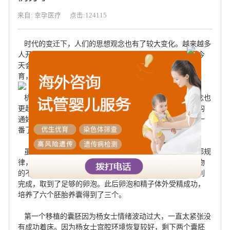
来自: 幸孕医疗
点击:124115
时代的变迁下，人们的思想观念也有了较大变化。越来越多
人开始拒绝传统结婚生子的人生流程，在试管技术成熟的今
天会选择做单身试管。下面杭州的杨女士就是选择非婚生
育，有了可爱的小宝宝，过上了幸福美满的人生。
杭州作为国内经济比较发达的城市，这里生活的人们观念也
更超前，职场女性杨女士就是一位不婚主义者。在跟家人沟
通好后，选择在即将步入
35
岁前选择做了单身试管。经过一
番了解，在挑选了自己满意的精子后，就进入了促排阶段。
虽然杨女士日常没什么不良生活习惯，平时饮食作息也都规
律，但在促排过程还是出现了一些小状况，因为身体对药物
的不适出现了腹水。好在三周后腹水排出，促排到取卵顺利
完成，取到了足够的卵泡。此后卵泡和精子体外受精成功，
培养了六个胚胎养囊得到了三个。
第一个移植的囊胚因为杨女士情绪波动过大，一直太紧张没
有成功着床。因为杨女士宫腔环境恢复较好，剩下两个囊胚